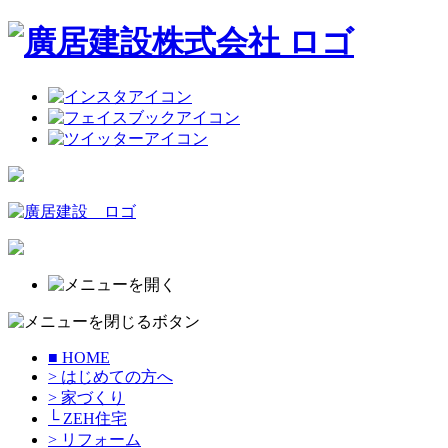
■ HOME
> はじめての方へ
> 家づくり
└ ZEH住宅
> リフォーム